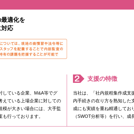
の最適化を
に対応
支援の特徴
討している企業、M&A等でグ
当社は、「社内規程集作成支
考えている上場企業に対しての
内手続きの在り方を熟知した
規模が大きい場合には、大手監
成にも実績を重ね精通してお
案も行っております。
（SWOT分析等）を行い、成